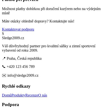
Možnost platby dobírkou při doručení kurýrem nebo na výdejním
místě
Máte otázky ohledně dopravy? Kontaktujte nás!
Kontaktovat podporu
S
Sledge2009.cz
Váš důvěryhodný partner pro kvalitní sáňky a zimní sportovní
vybavení od roku 2009.
📍 Praha, Česká republika
📞 +420 123 456 789
✉️
info@sledge2009.cz
Rychlé odkazy
Domů
Produkty
Recenze
O nás
Podpora