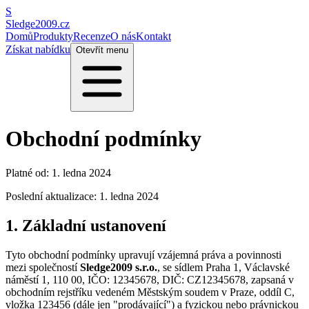
S
Sledge2009.cz
Domů
Produkty
Recenze
O nás
Kontakt
Získat nabídku
Otevřít menu
Obchodní podmínky
Platné od: 1. ledna 2024
Poslední aktualizace: 1. ledna 2024
1. Základní ustanovení
Tyto obchodní podmínky upravují vzájemná práva a povinnosti
mezi společností
Sledge2009 s.r.o.
, se sídlem Praha 1, Václavské
náměstí 1, 110 00, IČO: 12345678, DIČ: CZ12345678, zapsaná v
obchodním rejstříku vedeném Městským soudem v Praze, oddíl C,
vložka 123456 (dále jen "prodávající") a fyzickou nebo právnickou