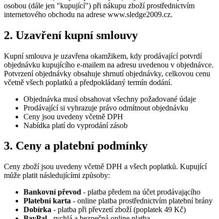
osobou (dále jen "kupující") při nákupu zboží prostřednictvím
internetového obchodu na adrese www.sledge2009.cz.
2. Uzavření kupní smlouvy
Kupní smlouva je uzavřena okamžikem, kdy prodávající potvrdí
objednávku kupujícího e-mailem na adresu uvedenou v objednávce.
Potvrzení objednávky obsahuje shrnutí objednávky, celkovou cenu
včetně všech poplatků a předpokládaný termín dodání.
Objednávka musí obsahovat všechny požadované údaje
Prodávající si vyhrazuje právo odmítnout objednávku
Ceny jsou uvedeny včetně DPH
Nabídka platí do vyprodání zásob
3. Ceny a platební podmínky
Ceny zboží jsou uvedeny včetně DPH a všech poplatků. Kupující
může platit následujícími způsoby:
Bankovní převod
- platba předem na účet prodávającího
Platební karta
- online platba prostřednictvím platební brány
Dobírka
- platba při převzetí zboží (poplatek 49 Kč)
PayPal
- rychlá a bezpečná online platba